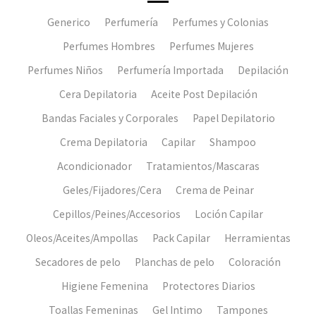
Generico
Perfumería
Perfumes y Colonias
Perfumes Hombres
Perfumes Mujeres
Perfumes Niños
Perfumería Importada
Depilación
Cera Depilatoria
Aceite Post Depilación
Bandas Faciales y Corporales
Papel Depilatorio
Crema Depilatoria
Capilar
Shampoo
Acondicionador
Tratamientos/Mascaras
Geles/Fijadores/Cera
Crema de Peinar
Cepillos/Peines/Accesorios
Loción Capilar
Oleos/Aceites/Ampollas
Pack Capilar
Herramientas
Secadores de pelo
Planchas de pelo
Coloración
Higiene Femenina
Protectores Diarios
Toallas Femeninas
Gel Intimo
Tampones