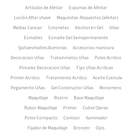
Artículos de Afeitar
Espumas de Afeitar
Loción After shave
Maquinitas-Repuestos (afeitar)
Medias Cancan
Cotonetes
Alcohol en Gel
Uñas
Esmaltes
Esmalte Gel Semipermanente
Quitaesmaltes/Acetonas
Accesorios manicura
Decoracion Uñas
Trataminetos Uñas
Polvo Acrilico
Pinceles Decoracion Uñas
Tips Uñas Acrilicas
Primer Acrilico
Tratamiento Acrilico
Aceite Cuticula
Pegamento Uñas
Gel Constructor Uñas
Monomero
Maquillaje
Rostro
Base Maquillaje
Rubor Maquillaje
Primer
Cubre Ojeras
Polvo Compacto
Contour
Iluminador
Fijador de Maquillaje
Bronzer
Ojos