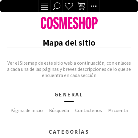
Mapa del sitio
Ver el Sitemap de este sitio web a continuación, con enlaces
a cada una de las páginas y breves descripciones de lo que se
encuentra en cada sección
GENERAL
Página de inicio
Búsqueda
Contactenos
Mi cuenta
CATEGORÍAS