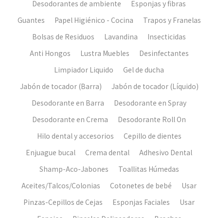
Desodorantes de ambiente
Esponjas y fibras
Guantes
Papel Higiénico - Cocina
Trapos y Franelas
Bolsas de Residuos
Lavandina
Insecticidas
Anti Hongos
Lustra Muebles
Desinfectantes
Limpiador Liquido
Gel de ducha
Jabón de tocador (Barra)
Jabón de tocador (Líquido)
Desodorante en Barra
Desodorante en Spray
Desodorante en Crema
Desodorante Roll On
Hilo dental y accesorios
Cepillo de dientes
Enjuague bucal
Crema dental
Adhesivo Dental
Shamp-Aco-Jabones
Toallitas Húmedas
Aceites/Talcos/Colonias
Cotonetes de bebé
Usar
Pinzas-Cepillos de Cejas
Esponjas Faciales
Usar