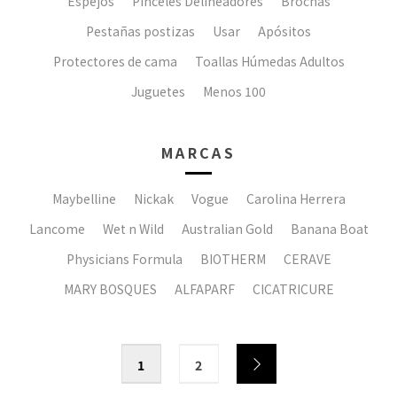
Espejos
Pinceles Delineadores
Brochas
Pestañas postizas
Usar
Apósitos
Protectores de cama
Toallas Húmedas Adultos
Juguetes
Menos 100
MARCAS
Maybelline
Nickak
Vogue
Carolina Herrera
Lancome
Wet n Wild
Australian Gold
Banana Boat
Physicians Formula
BIOTHERM
CERAVE
MARY BOSQUES
ALFAPARF
CICATRICURE
1
2