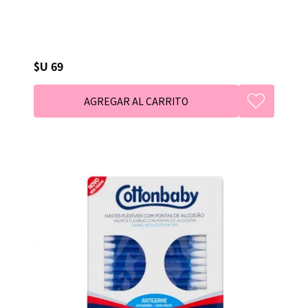
$U 69