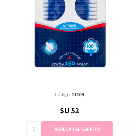
Código:
11109
$U 52