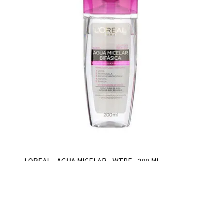
LOREAL - AGUA MICELAR - WTPF - 200 ML
$U 403,2