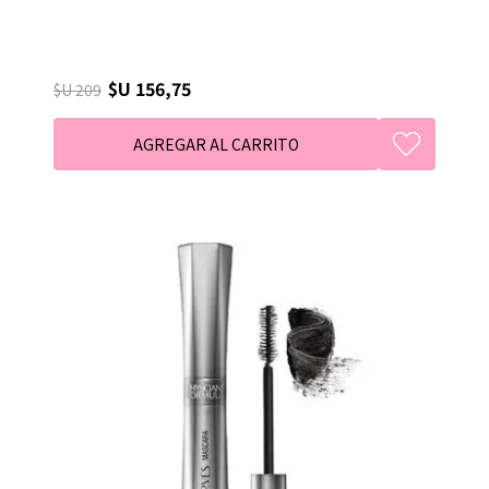
$U 156,75
$U 209