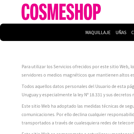
MAQUILLAJE
UÑAS
C
Para utilizar los Servicios ofrecidos por este sitio Web
servidores o medios magnéticos que mantienen altos est
Todos aquellos datos personales del Usuario de esta pág
Uruguay y especialmente la ley Nº 18.331 y sus decretos
Este sitio Web ha adoptado las medidas técnicas de segur
comunicaciones. Por ello declina cualquier responsabilid
transportados a través de cualesquiera redes de teleco