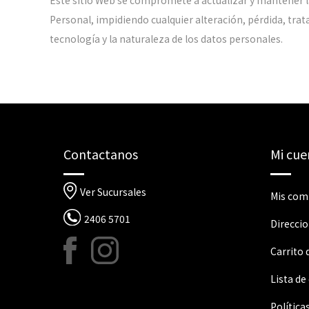
Este sitio Web se compromete a actualizar y mantener la
Personal, impidiendo cualquier alteración, pérdida, tra
tecnología y la naturaleza de los datos personales.
Contactanos
Mi cue
Ver Sucursales
Mis com
2406 5701
Direcci
Carrito
Lista de
Política