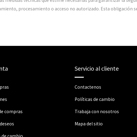
s medidas técnicas que estime necesarias para garantizar la seguri
tamiento, procesamiento o acceso no autorizado. Esta obligación se
nta
Servicio al cliente
pras
Contactenos
ones
Políticas de cambio
 de compras
Trabaja con nosotros
 deseos
Mapa del sitio
s de cambio