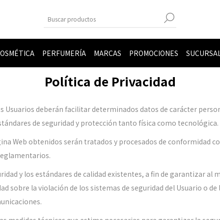
OSMÉTICA
PERFUMERÍA
MARCAS
PROMOCIONES
SUCURSA
Política de Privacidad
, los Usuarios deberán facilitar determinados datos de carácter per
ándares de seguridad y protección tanto física como tecnológica.
ina Web obtenidos serán tratados y procesados de conformidad con t
 reglamentarios.
idad y los estándares de calidad existentes, a fin de garantizar al 
ad sobre la violación de los sistemas de seguridad del Usuario o de
municaciones.