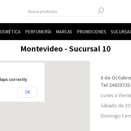
OSMÉTICA
PERFUMERÍA
MARCAS
PROMOCIONES
SUCURSA
Montevideo - Sucursal 10
8 de Octubre
Maps correctly.
Tel 24829735
OK
Lunes a Vierne
Sábado de 10:
Domingo Cer