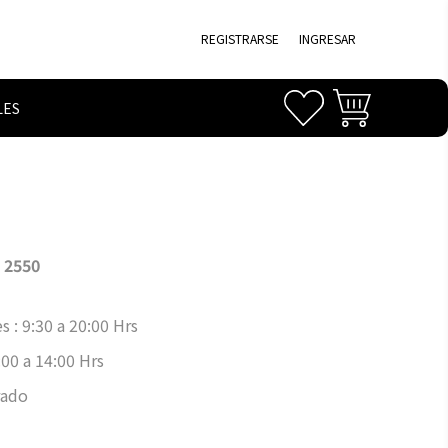
REGISTRARSE
INGRESAR
LES
 2550
s : 9:30 a 20:00 Hrs
00 a 14:00 Hrs
rado