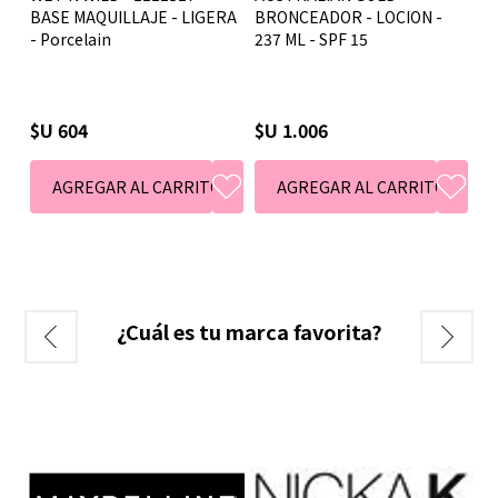
RA
BRONCEADOR - LOCION -
ESPUMOSO - 473 ML
BA
237 ML - SPF 15
- 
$U 1.006
$U 1.234
$
¿Cuál es tu marca favorita?