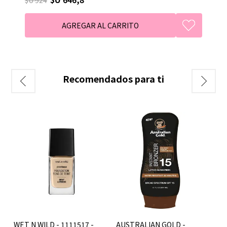
Recomendados para ti
AUSTRALIAN GOLD -
CeraVe - GEL LIMPIADOR
WE