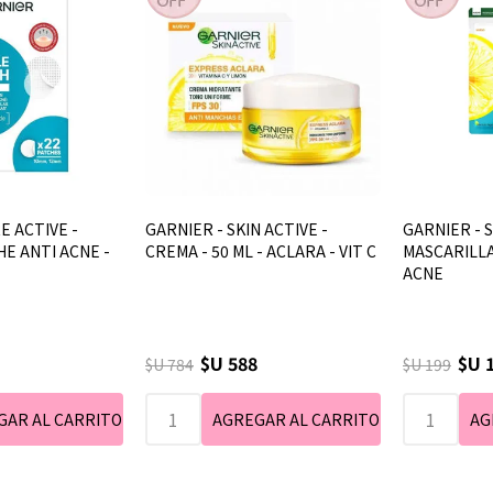
E ACTIVE -
GARNIER - SKIN ACTIVE -
GARNIER - S
HE ANTI ACNE -
CREMA - 50 ML - ACLARA - VIT C
MASCARILLA
ACNE
$U 588
$U 
$U 784
$U 199