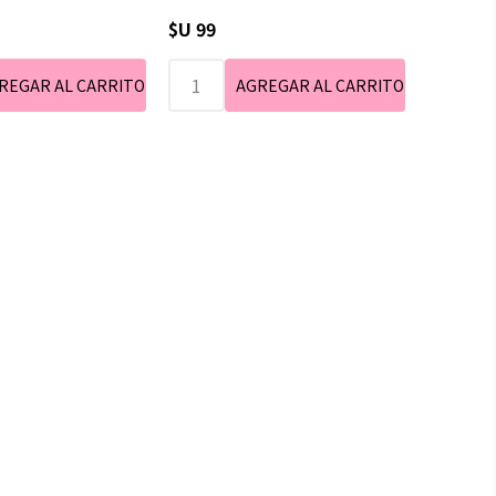
$U 99