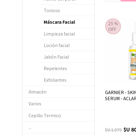
Tonicos
Máscara Facial
Limpieza facial
Loción facial
Jabón Facial
Repelentes
Exfoliantes
Almacén
GARNIER - SKIN
SERUM - ACLARA
Varios
Cepillo Termico
...
$U 8
$U 1.079