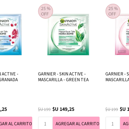
 ACTIVE -
GARNIER - SKIN ACTIVE -
GARNIER - S
 GRANADA
MASCARILLA - GREEN TEA
MASCARILLA
,25
$U 149,25
$U 
$U 199
$U 199