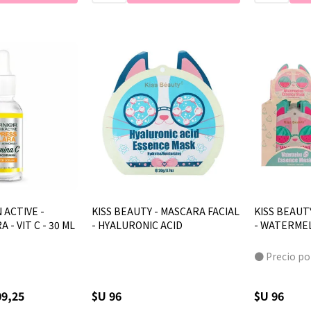
 ACTIVE -
KISS BEAUTY - MASCARA FACIAL
KISS BEAUT
 - VIT C - 30 ML
- HYALURONIC ACID
- WATERME
● Precio po
09,25
$U 96
$U 96