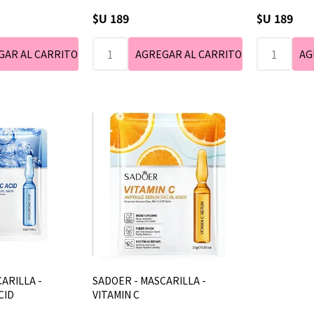
$U 189
$U 189
ARILLA -
SADOER - MASCARILLA -
CID
VITAMIN C