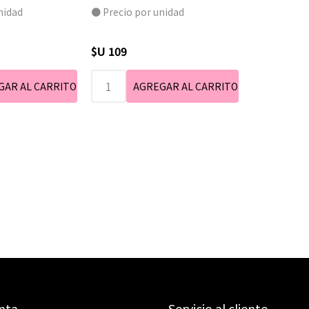
nidad
● Precio por unidad
$U 109
nta
Servicio al cliente