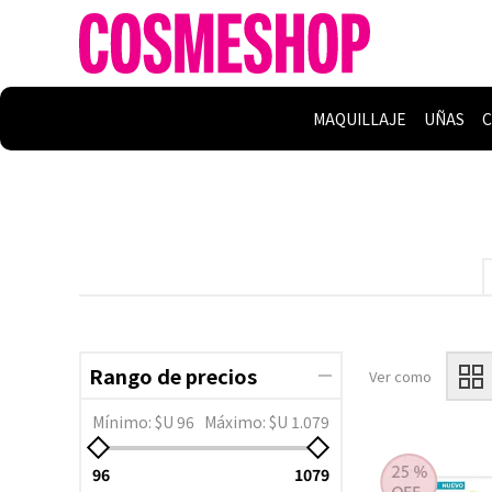
MAQUILLAJE
UÑAS
C
Rango de precios
Ver como
Mínimo:
$U 96
Máximo:
$U 1.079
96
1079