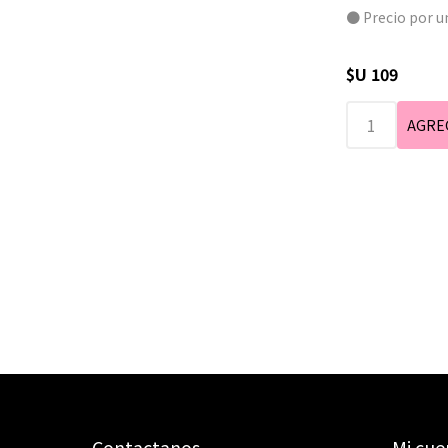
● Precio por u
$U 109
Contactanos
Mi cue