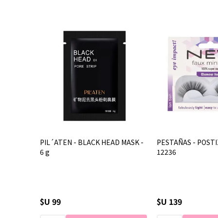
PIL´ATEN - BLACK HEAD MASK -
PESTAÑAS - POSTIZ
6 g
12236
$U 99
$U 139