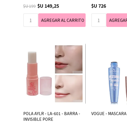
$U 149,25
$U 726
$U 199
POLA AYLR - LA-601 - BARRA -
VOGUE - MASCARA 
INVISIBLE PORE