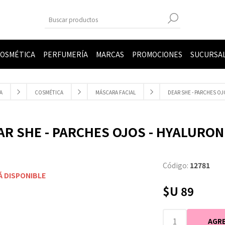
OSMÉTICA
PERFUMERÍA
MARCAS
PROMOCIONES
SUCURSA
A
COSMÉTICA
MÁSCARA FACIAL
DEAR SHE - PARCHES O
AR SHE - PARCHES OJOS - HYALURON
Código:
12781
Á DISPONIBLE
$U 89