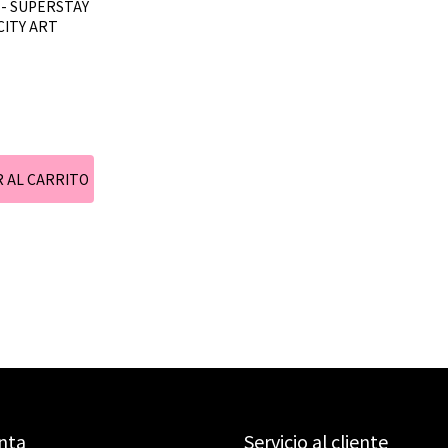
 - SUPERSTAY
 CITY ART
nta
Servicio al cliente