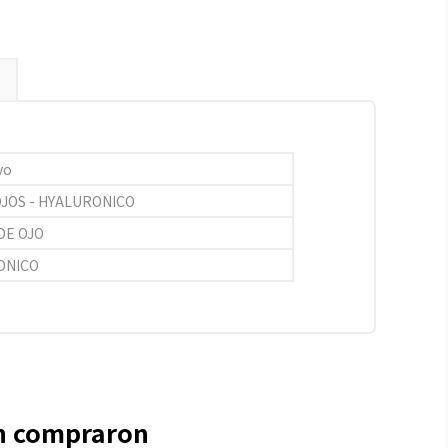
vo
OJOS - HYALURONICO
DE OJO
ONICO
én compraron