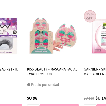
AS - 21 - ID
KISS BEAUTY - MASCARA FACIAL
GARNIER - SKI
- WATERMELON
MASCARILLA 
● Precio por unidad
$U 96
$U 14
$U 199