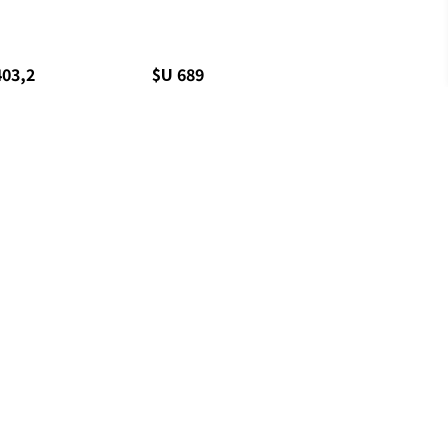
403,2
$U 689