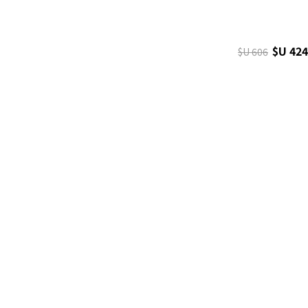
$U 424
$U 606