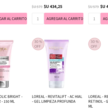
$U 434,25
$U 
$U 579
$U 579
OLIC BRIGHT -
LOREAL - REVITALIFT - AC HIAL
LOREAL - RE
 - 150 ML
- GEL LIMPIEZA PROFUNDA
RETINOL - G
ML