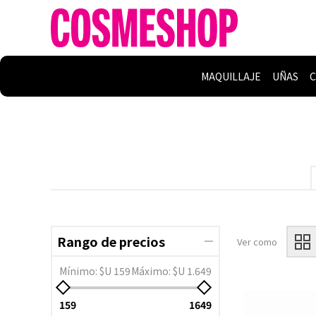
MAQUILLAJE
UÑAS
C
Rango de precios
Ver como
Mínimo:
$U 159
Máximo:
$U 1.649
159
1649