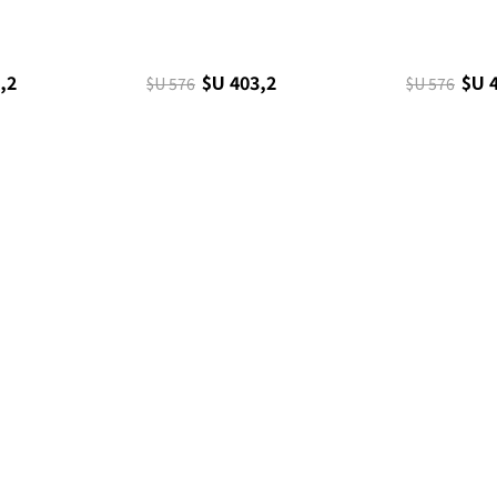
,2
$U 403,2
$U 
$U 576
$U 576