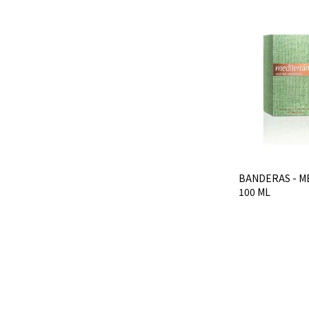
BANDERAS - M
100 ML
$U 1.292