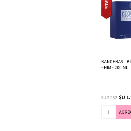
BANDERAS - B
- HIM - 200 ML
$U 1
$U 2.252