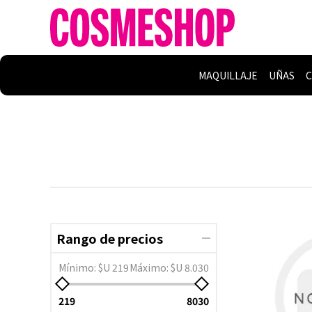
MAQUILLAJE
UÑAS
C
Rango de precios
Mínimo:
$U 219
Máximo:
$U 8.030
219
8030