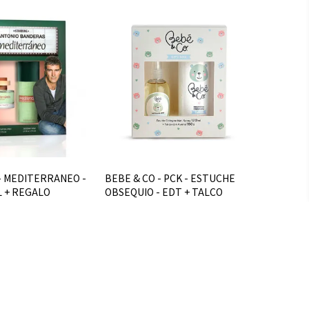
- MEDITERRANEO -
BEBE & CO - PCK - ESTUCHE
L + REGALO
OBSEQUIO - EDT + TALCO
$U 669