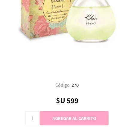
Código:
270
$U 599