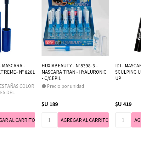
- MASCARA -
HUXIABEAUTY - N°8398-3 -
IDI - MASCA
XTREME- N° 8201
MASCARA TRAN - HYALURONIC
SCULPING UP
- C/CEPIL
UP
ESTAÑAS COLOR
● Precio por unidad
ES DEL
ETO A
$U 189
$U 419
AD DE STOCK