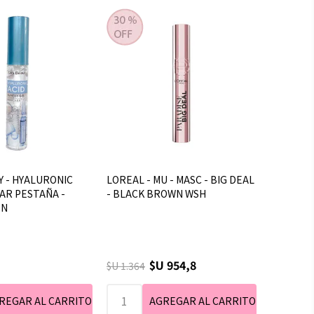
Y - HYALURONIC
LOREAL - MU - MASC - BIG DEAL
CAR PESTAÑA -
- BLACK BROWN WSH
EN
$U 954,8
$U 1.364