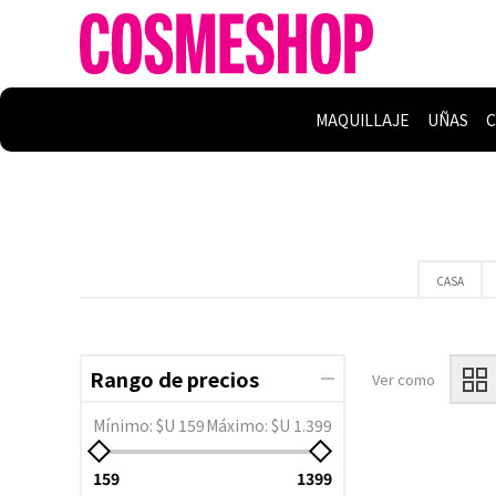
MAQUILLAJE
UÑAS
C
CASA
Rango de precios
Ver como
Mínimo:
$U 159
Máximo:
$U 1.399
159
1399