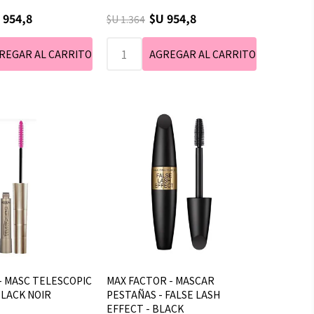
 954,8
$U 954,8
$U 1.364
 - MASC TELESCOPIC
MAX FACTOR - MASCAR
BLACK NOIR
PESTAÑAS - FALSE LASH
EFFECT - BLACK