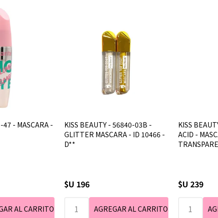
-47 - MASCARA -
KISS BEAUTY - 56840-03B -
KISS BEAUT
GLITTER MASCARA - ID 10466 -
ACID - MAS
D**
TRANSPAR
$U 196
$U 239