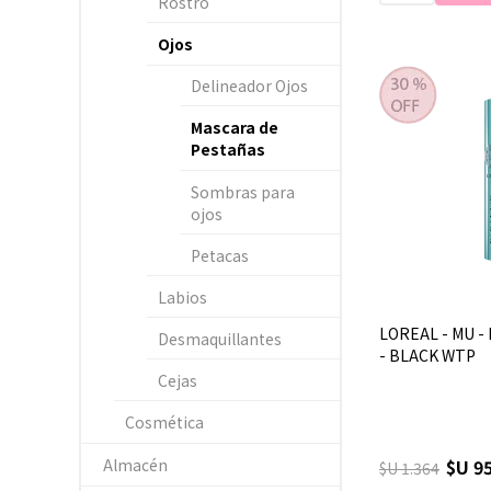
Rostro
Ojos
Delineador Ojos
Mascara de
Pestañas
Sombras para
ojos
Petacas
Labios
LOREAL - MU - 
Desmaquillantes
- BLACK WTP
Cejas
Cosmética
Almacén
$U 9
$U 1.364