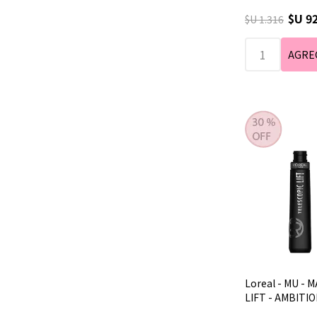
$U 9
$U 1.316
Loreal - MU -
LIFT - AMBITIO