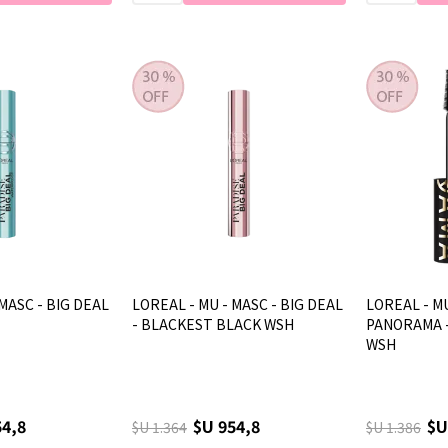
MASC - BIG DEAL
LOREAL - MU - MASC - BIG DEAL
LOREAL - MU
- BLACKEST BLACK WSH
PANORAMA -
WSH
54,8
$U 954,8
$U
$U 1.364
$U 1.386