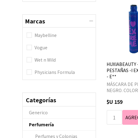
Marcas
Maybelline
Vogue
Wet n Wild
HUXIABEAUTY 
PESTAÑAS -I E
Physicians Formula
- E**
MÁSCARA DE P
NEGRO. COLOR
EXTERIOR SUJ
Categorías
$U 159
DISPONIBILID
Generico
Perfumería
Perfumes y Colonias