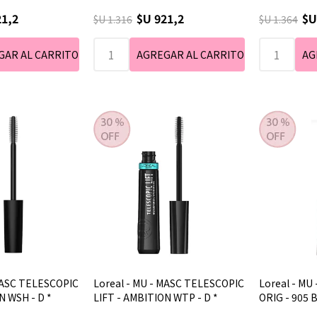
21,2
$U 921,2
$U
$U 1.316
$U 1.364
 MASC TELESCOPIC
Loreal - MU - MASC TELESCOPIC
Loreal - MU
N WSH - D *
LIFT - AMBITION WTP - D *
ORIG - 905 