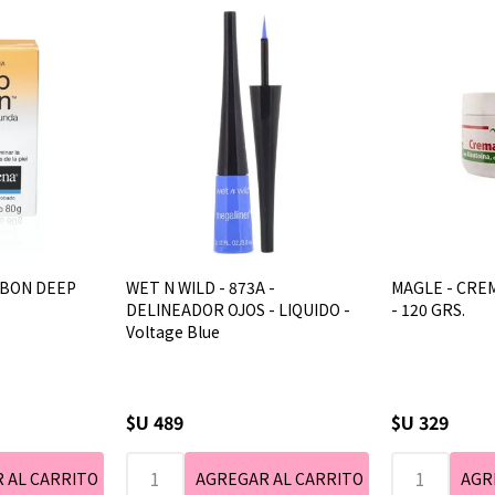
ABON DEEP
WET N WILD - 873A -
MAGLE - CRE
DELINEADOR OJOS - LIQUIDO -
- 120 GRS.
Voltage Blue
$U 489
$U 329