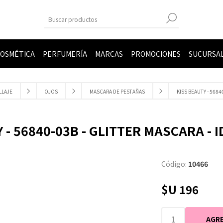
OSMÉTICA
PERFUMERÍA
MARCAS
PROMOCIONES
SUCURSA
LLAJE
OJOS
MASCARA DE PESTAÑAS
KISS BEAUTY - 56840
 - 56840-03B - GLITTER MASCARA - ID
Código:
10466
$U 196