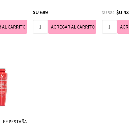
$U 689
$U 43
$U 584
- EF PESTAÑA