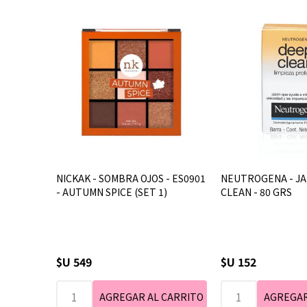
NICKAK - SOMBRA OJOS - ES0901
NEUTROGENA - J
- AUTUMN SPICE (SET 1)
CLEAN - 80 GRS
$U 549
$U 152