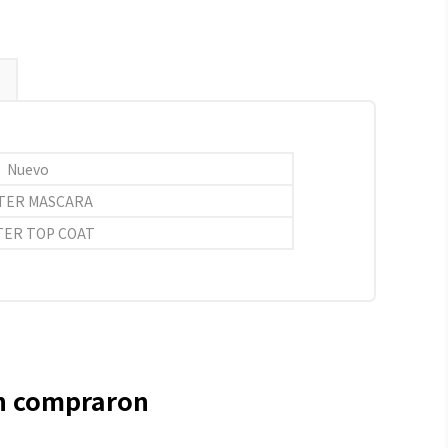
Nuevo
TER MASCARA
TER TOP COAT
én compraron