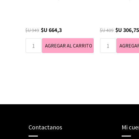
$U 664,3
$U 306,75
$U 949
$U 409
Contactanos
Mi cue