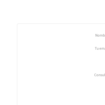
Nomb
Tu ema
Consul