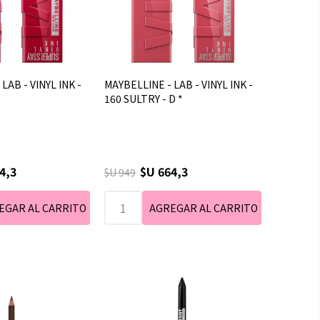
LAB - VINYL INK -
MAYBELLINE - LAB - VINYL INK -
160 SULTRY - D *
4,3
$U 664,3
$U 949