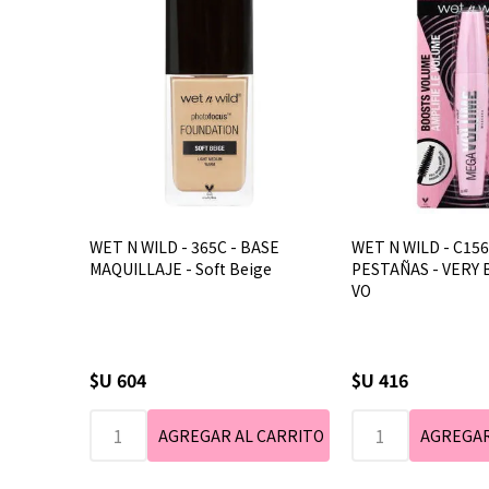
WET N WILD - 365C - BASE
WET N WILD - C15
MAQUILLAJE - Soft Beige
PESTAÑAS - VERY 
VO
$U 604
$U 416