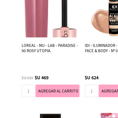
LOREAL - MU - LAB - PARADISE -
IDI - ILUMINADOR -
90 ROSY UTOPIA.
FACE & BODY - Nº 0
$U 469
$U 624
$U 939