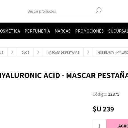
OSMÉTICA
PERFUMERÍA
MARCAS
PROMOCIONES
SUCURSA
JE
OJOS
MASCARA DE PESTAÑAS
KISS BEAUTY - HYALUR
 HYALURONIC ACID - MASCAR PESTAÑ
Código:
12375
$U 239