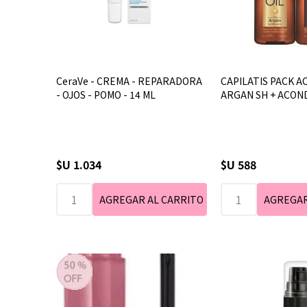
CeraVe - CREMA - REPARADORA
CAPILATIS PACK A
- OJOS - POMO - 14 ML
ARGAN SH + ACON
$U 1.034
$U 588