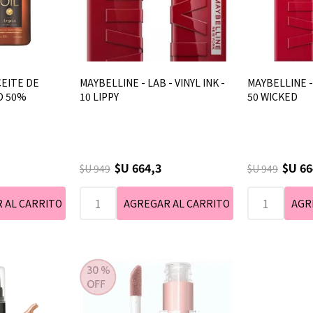
CEITE DE
MAYBELLINE - LAB - VINYL INK -
MAYBELLINE - 
D 50%
10 LIPPY
50 WICKED
$U 664,3
$U 66
$U 949
$U 949