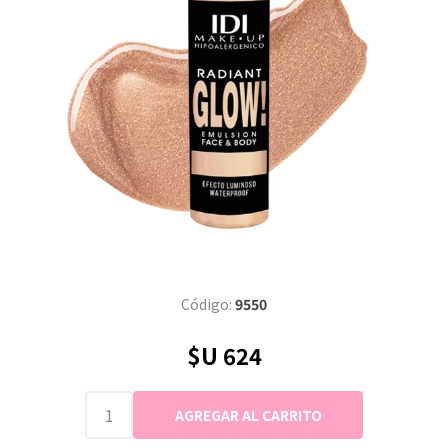
Código:
9550
$U 624