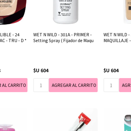
LLIBLE - 24
WET N WILD - 301A - PRIMER -
WET N WILD -
C - TRU - D *
Setting Spray ( Fijador de Maqu
MAQUILLAJE -
3
$U 604
$U 604