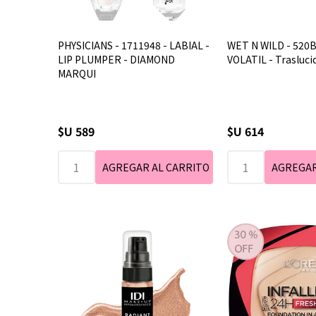
PHYSICIANS - 1711948 - LABIAL -
WET N WILD - 520B
LIP PLUMPER - DIAMOND
VOLATIL - Trasluci
MARQUI
$U 589
$U 614