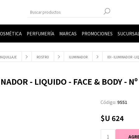
OSMÉTICA
PERFUMERÍA
MARCAS
PROMOCIONES
SUCURSA
MAQUILLAJE
ROSTRO
ILUMINADOR
IDI - ILUMINADOR - LI
MINADOR - LIQUIDO - FACE & BODY - Nº
Código:
9551
$U 624