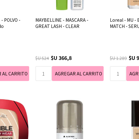
 - POLVO -
MAYBELLINE - MASCARA -
Loreal - MU -
do
GREAT LASH - CLEAR
MATCH - SERU
$U 366,8
$U 
$U 524
$U 1.289