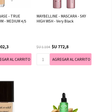
 BASE - TRUE
MAYBELLINE - MASCARA - SKY
M - MEDIUM 4/5
HIGH WSH - Very Black
902,3
$U 772,8
$U 1.104