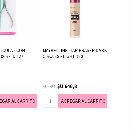
TICULA - CON
MAYBELLINE - IAR ERASER DARK
065 - ID 227
CIRCLES - LIGHT 120
$U 646,8
$U 924