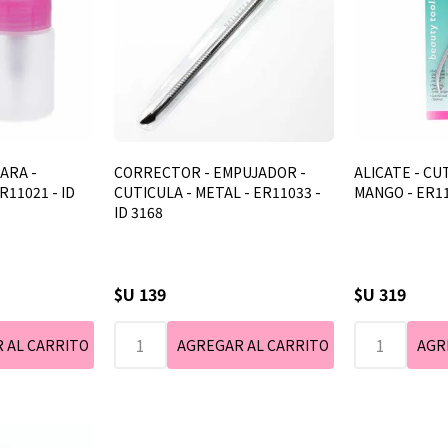
PARA -
CORRECTOR - EMPUJADOR -
ALICATE - CU
R11021 - ID
CUTICULA - METAL - ER11033 -
MANGO - ER11
ID 3168
$U 139
$U 319