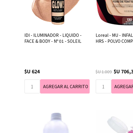
IDI - ILUMINADOR - LIQUIDO -
Loreal - MU - INFA
FACE & BODY - Nº 01 - SOLEIL
HRS - POLVO COMPA
$U 624
$U 706,
$U 1.009