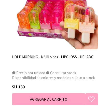
HOLD MORNING - N° HL5723 - LIPGLOSS - HELADO
● Precio por unidad ● Consultar stock.
Disponibilidad de colores y modelos sujeto a stock
● En caso de no haber consultado, se entregará el
$U 139
tono disponible en stock