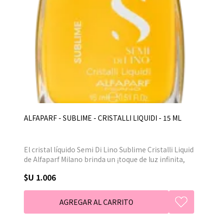
ALFAPARF - SUBLIME - CRISTALLI LIQUIDI - 15 ML
El cristal líquido Semi Di Lino Sublime Cristalli Liquid
de Alfaparf Milano brinda un ¡toque de luz infinita,
un verdadero y auténtico make over instantáneo de
$U 1.006
los cabellos para una luminosidad shock
instantánea. Y además, protección contra la
humedad y las agresiones externas que hacen
mates y debilitan los cabellos.