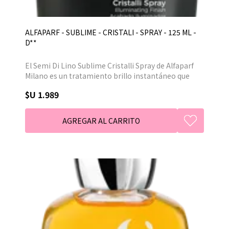
ALFAPARF - SUBLIME - CRISTALI - SPRAY - 125 ML -
D**
El Semi Di Lino Sublime Cristalli Spray de Alfaparf
Milano es un tratamiento brillo instantáneo que
aporta brillo inmediato al cabello y protege de la
$U 1.989
humedad. Contiene Aceite de Semi di Lino y
Vitamina E.