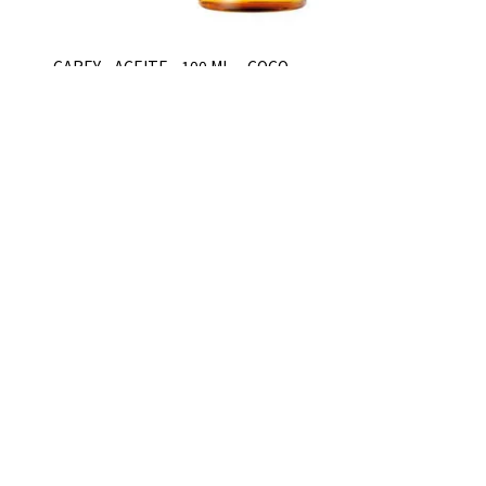
CAREY - ACEITE - 100 ML. - COCO
$U 229