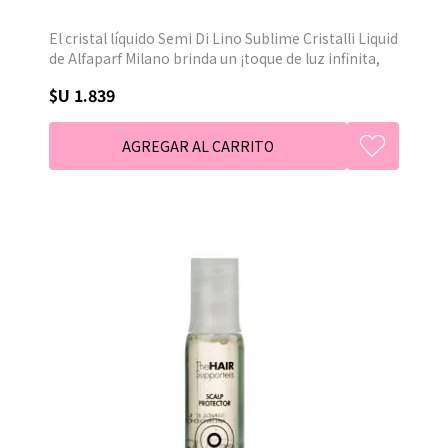
El cristal líquido Semi Di Lino Sublime Cristalli Liquid
de Alfaparf Milano brinda un ¡toque de luz infinita,
un verdadero y auténtico make over instantáneo de
$U 1.839
los cabellos para una luminosidad shock
instantánea. Y además, protección contra la
humedad y las agresiones externas que hacen
mates y debilitan los cabellos.