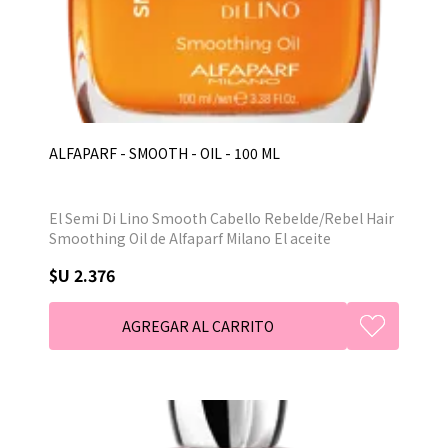
ALFAPARF - SMOOTH - OIL - 100 ML
El Semi Di Lino Smooth Cabello Rebelde/Rebel Hair
Smoothing Oil de Alfaparf Milano El aceite
suavizante de cabello, protege el cabello del calor y
$U 2.376
la humedad, previene el encrespamiento y los rizos,
le da brillo al cabello.