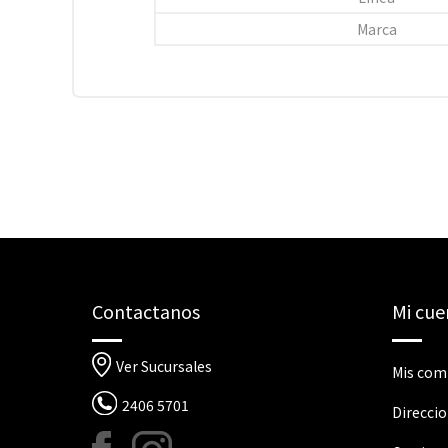
Marca
Contactanos
Mi cue
Ver Sucursales
Mis com
2406 5701
Direcci