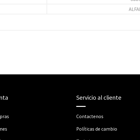
ALFA
nta
Servicio al cliente
pras
Contactenos
ones
Políticas de cambio