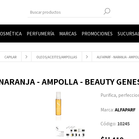
OSMÉTICA
PERFUMERÍA
MARCAS
PROMOCIONES
SUCURSA
CAPILAR
OLEOS/ACEITES/AMPOLLAS
ALFAPARF - NARANJA - AMPOL
 NARANJA - AMPOLLA - BEAUTY GENES
Purifica, perfeccio
Marca:
ALFAPARF
Código:
10245