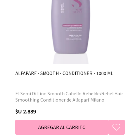
ALFAPARF - SMOOTH - CONDITIONER - 1000 ML
El Semi Di Lino Smooth Cabello Rebelde/Rebel Hair
Smoothing Conditioner de Alfaparf Milano
disciplina los cabellos difíciles de organizar, aporta
$U 2.889
suavidad al cabello y alisa las fibras capilares,
evitando el encrespamiento. Facilita el peinado.