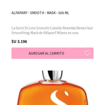
ALFAPARF - SMOOTH - MASK - 500 ML
La Semi Di Lino Smooth Cabello Rebelde/Rebel Hair
Smoothing Mask de Alfaparf Milano es una
mascarilla que hidrata y suaviza intensamente, alisa
$U 3.196
y disciplina el cabello, previene el encrespamiento y
facilita el peinado. Ideal para cabellos medianos y
gruesos.