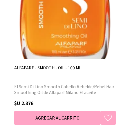
ALFAPARF - SMOOTH - OIL - 100 ML
El Semi Di Lino Smooth Cabello Rebelde/Rebel Hair
Smoothing Oil de Alfaparf Milano El aceite
suavizante de cabello, protege el cabello del calor y
$U 2.376
la humedad, previene el encrespamiento y los rizos,
le da brillo al cabello.