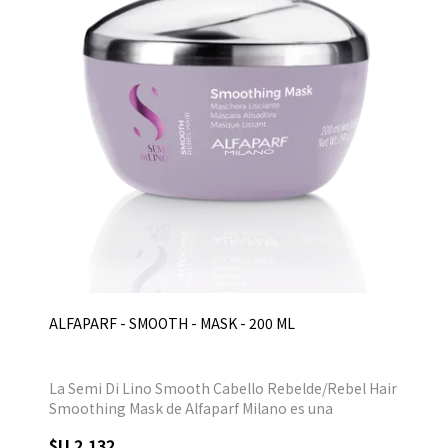
ALFAPARF - SMOOTH - MASK - 200 ML
La Semi Di Lino Smooth Cabello Rebelde/Rebel Hair
Smoothing Mask de Alfaparf Milano es una
mascarilla que hidrata y suaviza intensamente, alisa
$U 2.132
y disciplina el cabello, previene el encrespamiento y