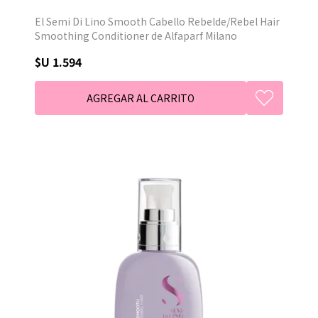
El Semi Di Lino Smooth Cabello Rebelde/Rebel Hair
Smoothing Conditioner de Alfaparf Milano
disciplina los cabellos difíciles de organizar, aporta
$U 1.594
suavidad al cabello y alisa las fibras capilares,
evitando el encrespamiento. Facilita el peinado.