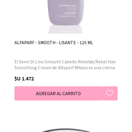
ALFAPARF - SMOOTH - LISANTE - 125 ML
El Semi Di Lino Smooth Cabello Rebelde/Rebel Hair
Smoothing Cream de Alfaparf Milano es una crema
para el cabello rebelde que facilita al máximo el
$U 1.472
peinado, proporciona protección térmica, protege
el cabello de la humedad, suaviza el cabello,
previene el encrespamiento y los rizos.