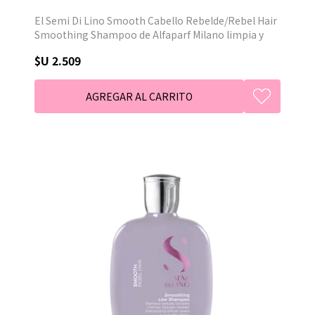
El Semi Di Lino Smooth Cabello Rebelde/Rebel Hair
Smoothing Shampoo de Alfaparf Milano limpia y
alisa suavemente el cabello, le da suavidad al
$U 2.509
cabello, previene la pelusa y el rizado.