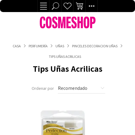
CASA
PERFUMERÍA
UÑAS
PINCELES DECORACION UÑAS
TIPS UÑAS ACRILICAS
Tips Uñas Acrilicas
Ordenar por