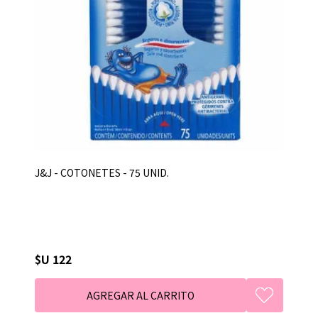
J&J - COTONETES - 75 UNID.
$U 122