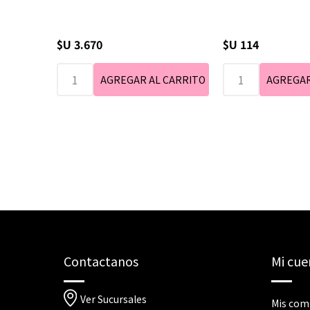
$U 3.670
$U 114
Contactanos
Mi cue
Ver Sucursales
Mis com