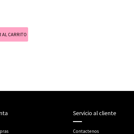
nta
Servicio al cliente
pras
Contactenos