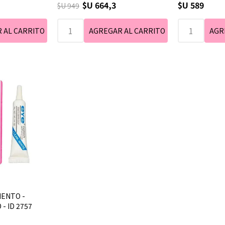
$U 664,3
$U 589
$U 949
MENTO -
- ID 2757