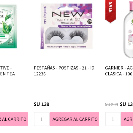
TIVE -
PESTAÑAS - POSTIZAS - 21 - ID
GARNIER - AG
EEN TEA
12236
CLASICA - 100
$U 139
$U 13
$U 209