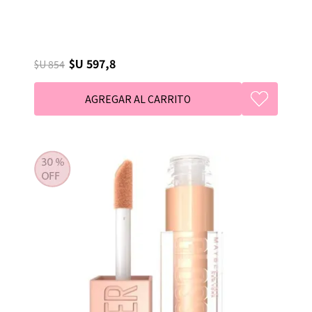
$U 597,8
$U 854