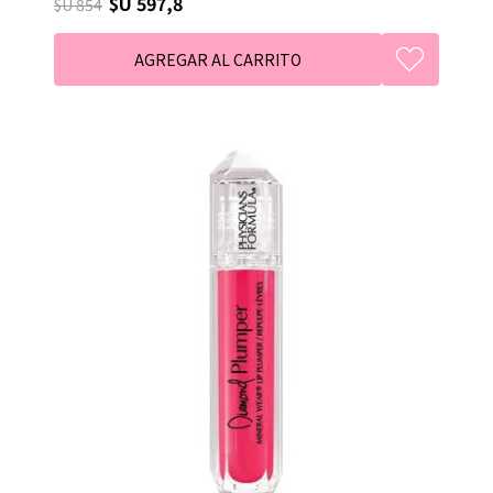
$U 597,8
$U 854