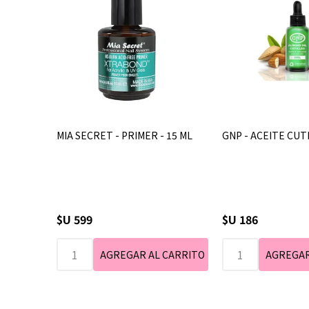
MIA SECRET - PRIMER - 15 ML
GNP - ACEITE CUTI
$U 599
$U 186