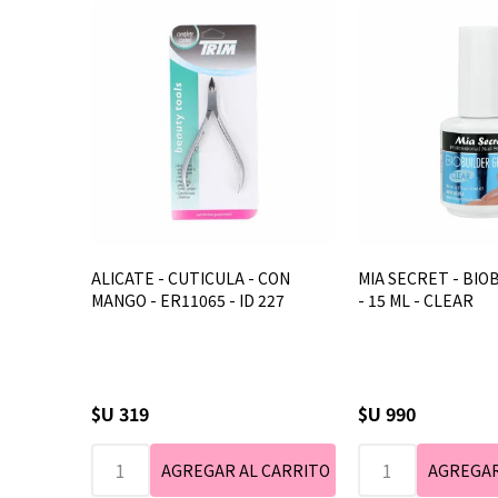
ALICATE - CUTICULA - CON
MIA SECRET - BIO
MANGO - ER11065 - ID 227
- 15 ML - CLEAR
$U 319
$U 990