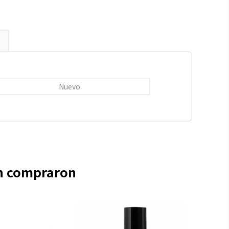
Nuevo
én compraron