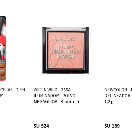
CEJAS - 2 EN
WET N WILD - 335A -
NEWCOLOR - 
59
ILUMINADOR - POLVO -
DELINEADOR O
MEGAGLOW - Bloom Ti
1,2 g
$U 524
$U 189