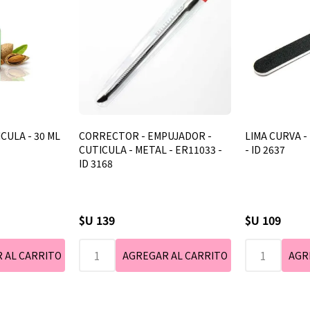
CULA - 30 ML
CORRECTOR - EMPUJADOR -
LIMA CURVA - 
CUTICULA - METAL - ER11033 -
- ID 2637
ID 3168
$U 139
$U 109