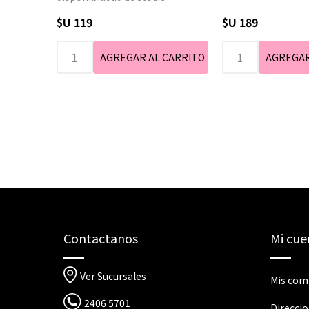
$U 119
$U 189
Contactanos
Mi cue
Ver Sucursales
Mis com
2406 5701
Direcci