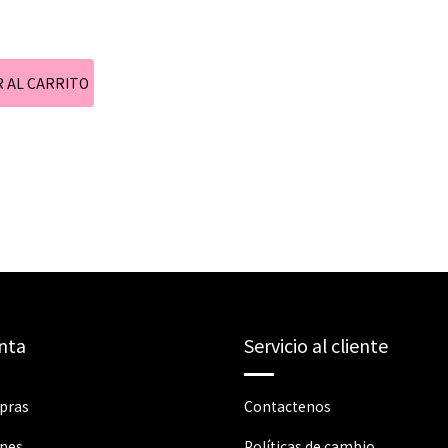
nta
Servicio al cliente
pras
Contactenos
ones
Políticas de cambio