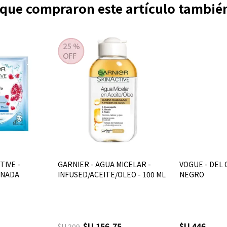
s que compraron este artículo tambi
TIVE -
GARNIER - AGUA MICELAR -
VOGUE - DEL 
ANADA
INFUSED/ACEITE/OLEO - 100 ML
NEGRO
$U 156,75
$U 446
$U 209