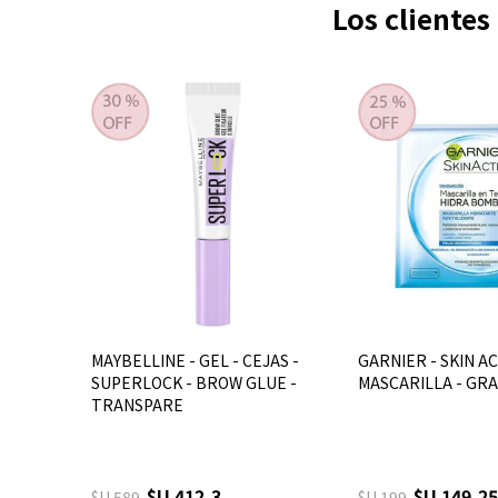
Los cliente
MAYBELLINE - GEL - CEJAS -
GARNIER - SKIN AC
SUPERLOCK - BROW GLUE -
MASCARILLA - GR
TRANSPARE
$U 412,3
$U 149,25
$U 589
$U 199