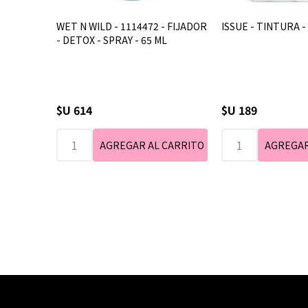
WET N WILD - 1114472 - FIJADOR
ISSUE - TINTURA - 
- DETOX - SPRAY - 65 ML
$U 614
$U 189