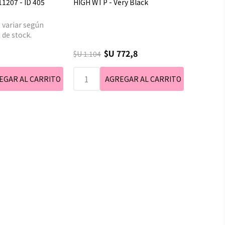
1207 - ID 405
HIGH WTP - Very Black
 variar según
 de stock.
$U 772,8
$U 1.104