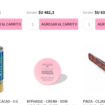
8
$U 482,3
$U 63
$U 689
$U 909
CACAO - 5 G
BYPHASSE - CREMA - SOIN
PINZA - CEJA