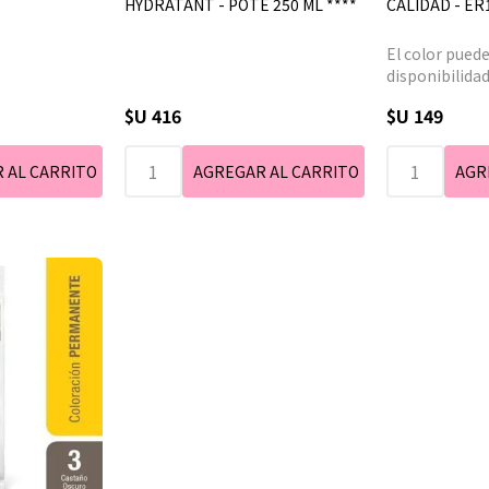
HYDRATANT - POTE 250 ML ****
CALIDAD - ER1
El color puede
disponibilidad
$U 416
$U 149