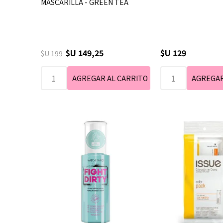
MASCARILLA - GREEN TEA
$U 149,25
$U 129
$U 199