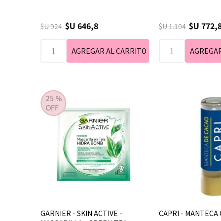
$U 646,8
$U 772,
$U 924
$U 1.104
GARNIER - SKIN ACTIVE -
CAPRI - MANTECA 