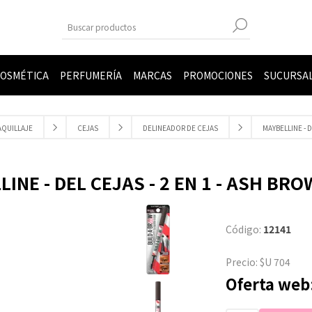
OSMÉTICA
PERFUMERÍA
MARCAS
PROMOCIONES
SUCURSA
QUILLAJE
CEJAS
DELINEADOR DE CEJAS
MAYBELLINE - D
INE - DEL CEJAS - 2 EN 1 - ASH BRO
Código:
12141
Precio:
$U 704
Oferta web