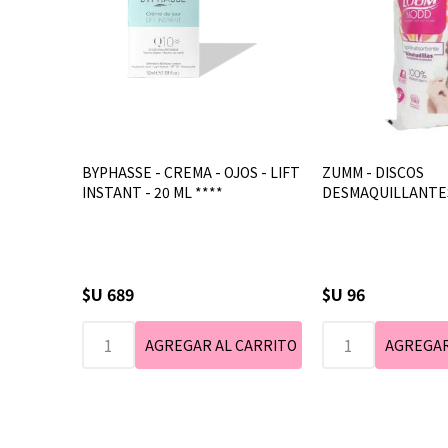
BYPHASSE - CREMA - OJOS - LIFT
ZUMM - DISCOS
INSTANT - 20 ML ****
DESMAQUILLANTES 
$U 689
$U 96