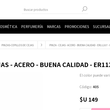
OSMÉTICA
PERFUMERÍA
MARCAS
PROMOCIONES
SUCURSA
PINZAS-CEPILLOS DE CEJAS
PINZA - CEJAS - ACERO - BUENA CALIDAD - ER11207 - 
JAS - ACERO - BUENA CALIDAD - ER112
El color puede var
Código:
405
$U 149