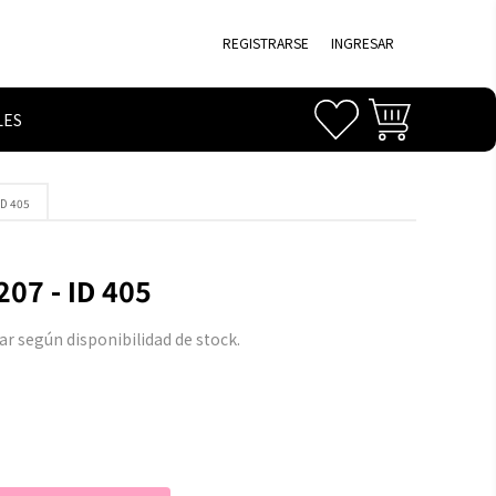
REGISTRARSE
INGRESAR
LES
ID 405
07 - ID 405
iar según disponibilidad de stock.