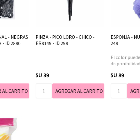
NAL - NEGRAS
PINZA - PICO LORO - CHICO -
ESPONJA - NU
- ID 2880
ER8149 - ID 298
248
El color puede
disponibilidad
$U 39
$U 89