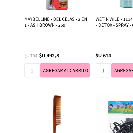
MAYBELLINE - DEL CEJAS - 2 EN
WET N WILD - 1114
1 - ASH BROWN - 259
- DETOX - SPRAY - 
$U 492,8
$U 614
$U 704