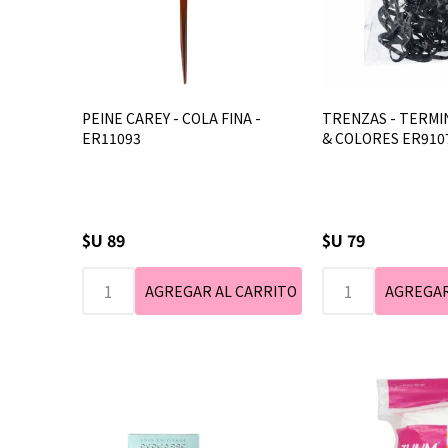
PEINE CAREY - COLA FINA -
TRENZAS - TERMI
ER11093
& COLORES ER9107 
$U 89
$U 79