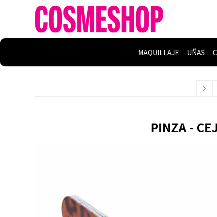
MAQUILLAJE
UÑAS
C
PINZA - CE