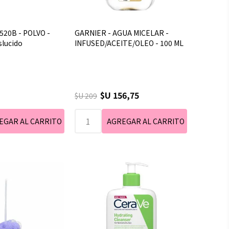
520B - POLVO -
GARNIER - AGUA MICELAR -
slucido
INFUSED/ACEITE/OLEO - 100 ML
$U 156,75
$U 209