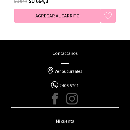
$U 664,3
$U 949
Contactanos
Ver Sucursales
2406 5701
Mi cuenta