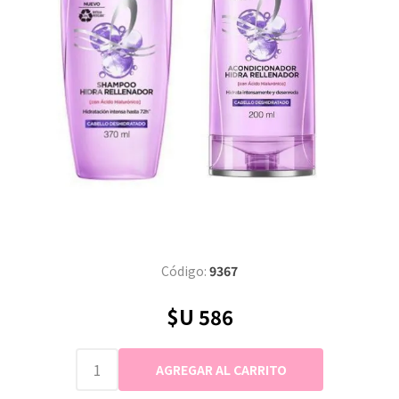
Código:
9367
$U 586