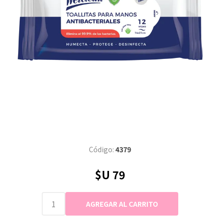
Código:
4379
$U 79