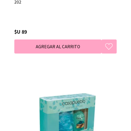
202
$U 89