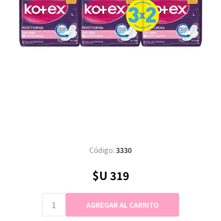
Código:
3330
$U 319