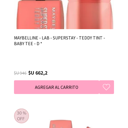
MAYBELLINE - LAB - SUPERSTAY - TEDDY TINT -
BABY TEE - D *
$U 662,2
$U 946