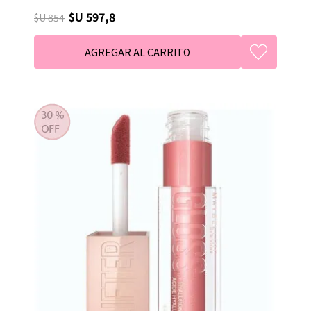
$U 597,8
$U 854