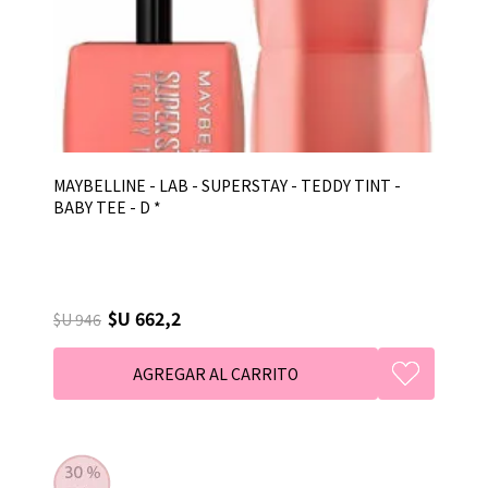
MAYBELLINE - LAB - SUPERSTAY - TEDDY TINT -
BABY TEE - D *
$U 662,2
$U 946