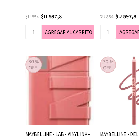
$U 597,8
$U 597,8
$U 854
$U 854
MAYBELLINE - LAB - VINYL INK -
MAYBELLINE - DEL