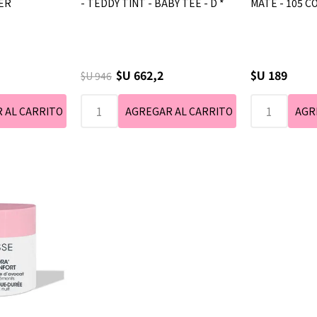
DER
- TEDDY TINT - BABY TEE - D *
MATE - 105 C
$U 662,2
$U 189
$U 946