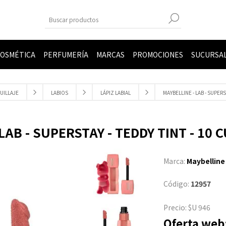
OSMÉTICA
PERFUMERÍA
MARCAS
PROMOCIONES
SUCURSA
UILLAJE
LABIOS
LÁPIZ LABIAL
MAYBELLINE - LAB - SUPER
LAB - SUPERSTAY - TEDDY TINT - 1
Marca:
Maybelline
Código:
12957
Precio:
$U 946
Oferta web