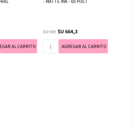
ORAL
- MATTE INK - 60 POET
$U 664,3
$U 949