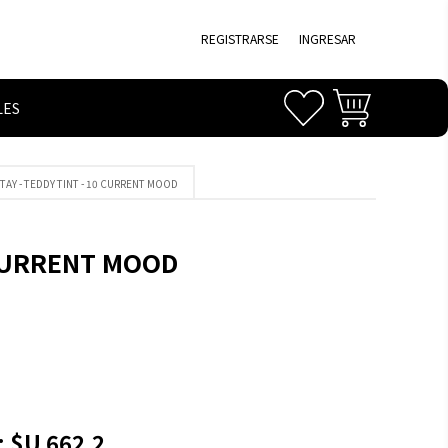
REGISTRARSE
INGRESAR
LES
STAY - TEDDY TINT - 10 CURRENT MOOD
0 CURRENT MOOD
:
$U 662,2