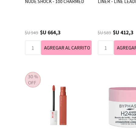
NUDE SHOCK - 100 CHARMED
LINER - LINE LEA
$U 664,3
$U 412,3
$U 949
$U 589