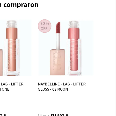
én compraron
 LAB - LIFTER
MAYBELLINE - LAB - LIFTER
STONE
GLOSS - 03 MOON
7,8
$U 597,8
$U 854