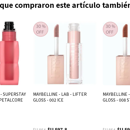
s que compraron este artículo tambi
 - SUPERSTAY
MAYBELLINE - LAB - LIFTER
MAYBELLINE -
0 PETALCORE
GLOSS - 002 ICE
GLOSS - 008 
$U 597,8
$U 59
$U 854
$U 854