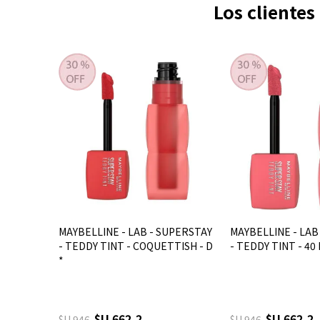
Los cliente
MAYBELLINE - LAB - SUPERSTAY
MAYBELLINE - LAB
- TEDDY TINT - COQUETTISH - D
- TEDDY TINT - 4
*
$U 662,2
$U 662,2
$U 946
$U 946