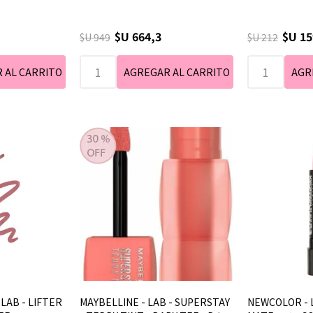
$U 664,3
$U 15
$U 949
$U 212
 LAB - LIFTER
MAYBELLINE - LAB - SUPERSTAY
NEWCOLOR - L