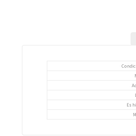
Condic
A
Es h
M