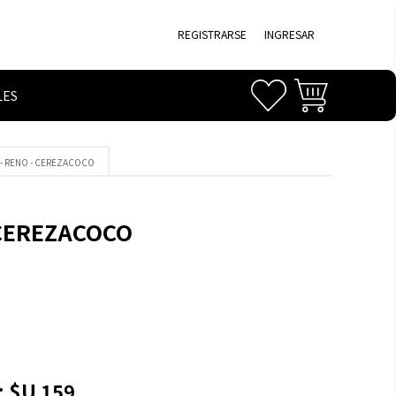
REGISTRARSE
INGRESAR
LES
PS - RENO - CEREZACOCO
- CEREZACOCO
:
$U 159