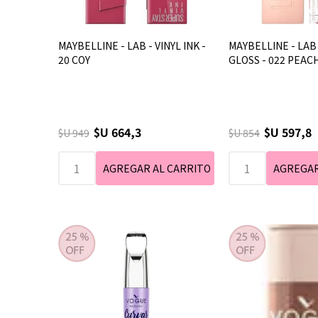
MAYBELLINE - LAB - VINYL INK -
MAYBELLINE - LAB 
20 COY
GLOSS - 022 PEAC
$U 664,3
$U 597,8
$U 949
$U 854