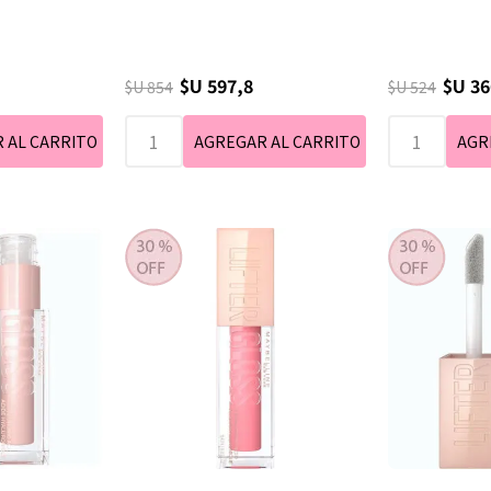
$U 597,8
$U 36
$U 854
$U 524