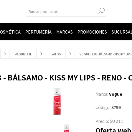
OSMÉTICA
PERFUMERÍA
MARCAS
PROMOCIONES
SUCURSA
MAQUILLAJE
LABIOS
VOGUE - LAB - BÁLSAMO - KISS MY LI
 - BÁLSAMO - KISS MY LIPS - RENO 
Marca:
Vogue
Código:
8799
Precio:
$U 212
Oferta web