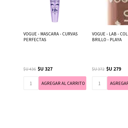
VOGUE - MASCARA - CURVAS
VOGUE - LAB - COL
PERFECTAS
BRILLO - PLAYA
$U 327
$U 279
$U 436
$U 372