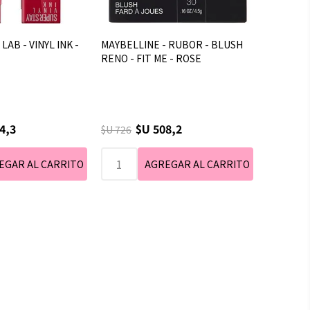
LAB - VINYL INK -
MAYBELLINE - RUBOR - BLUSH
RENO - FIT ME - ROSE
4,3
$U 508,2
$U 726