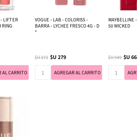
- LIFTER
VOGUE - LAB - COLORISS -
MAYBELLINE - 
H RING
BARRA - LYCHEE FRESCO 4G - D
50 WICKED
*
$U 279
$U 66
$U 372
$U 949