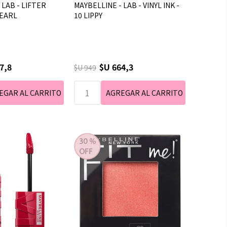
 LAB - LIFTER
MAYBELLINE - LAB - VINYL INK -
PEARL
10 LIPPY
7,8
$U 664,3
$U 949