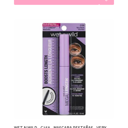
WET N WILD - C158 - MASCARA PESTAÑAS - VERY