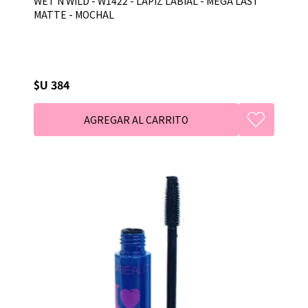
WET N WILD - W1422 - LAPIZ LABIAL - MEGA LAST
MATTE - MOCHAL
$U 384