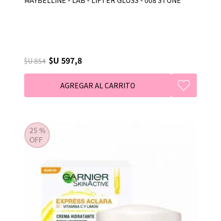
$U 597,8
$U 854