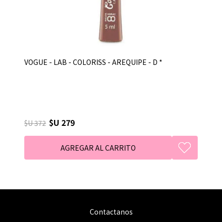
VOGUE - LAB - COLORISS - AREQUIPE - D *
$U 279
$U 372
Contactanos