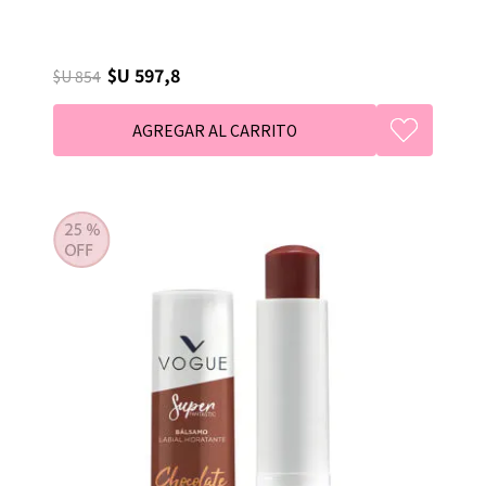
$U 597,8
$U 854