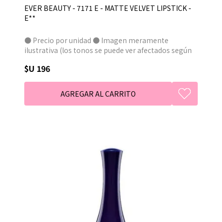
EVER BEAUTY - 7171 E - MATTE VELVET LIPSTICK -
E**
● Precio por unidad ● Imagen meramente
ilustrativa (los tonos se puede ver afectados según
el dispositivo de visualización) ● Consulte stock
$U 196
antes de realizar su compra (aguarde respuesta), en
caso de no hacerlo y no estar disponible su tono, se
enviará el mas proximo disponible