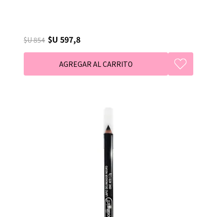
$U 597,8
$U 854