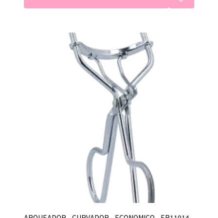
ARQUEADOR - CURVADOR - ECONOMICO - ER11014 -