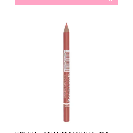
NEWCOLOR - LAPIZ DELINEADOR LABIOS - N° 755 -