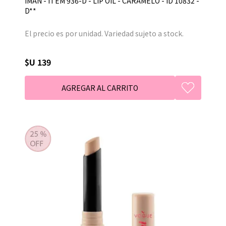
IMAN - ITEM 936-D - LIP OIL - CARAMELO - ID 10832 -
D**
El precio es por unidad. Variedad sujeto a stock.
$U 139