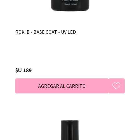
ROKI B - BASE COAT - UV LED
$U 189