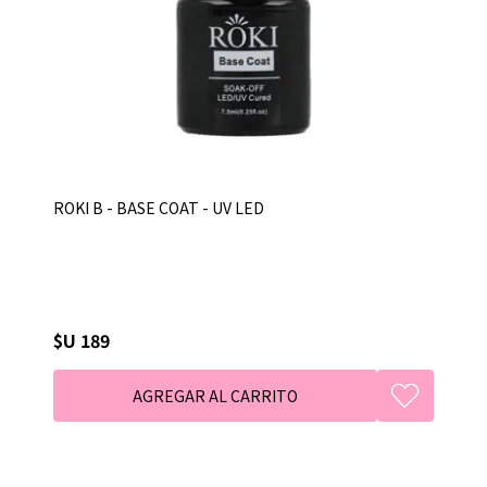
ROKI B - BASE COAT - UV LED
$U 189