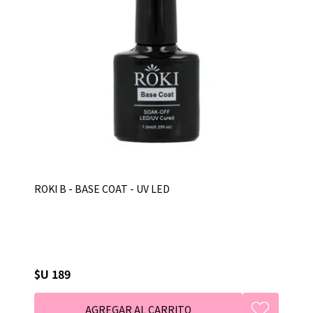
ROKI B - BASE COAT - UV LED
$U 189