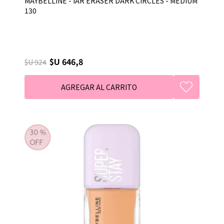
MAYBELLINE - IAR ERASER DARK CIRCLES - MEDIUM
130
$U 646,8
$U 924