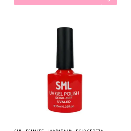
SML - ESMALTE - LAMPARA UV - ROJO CEREZA -