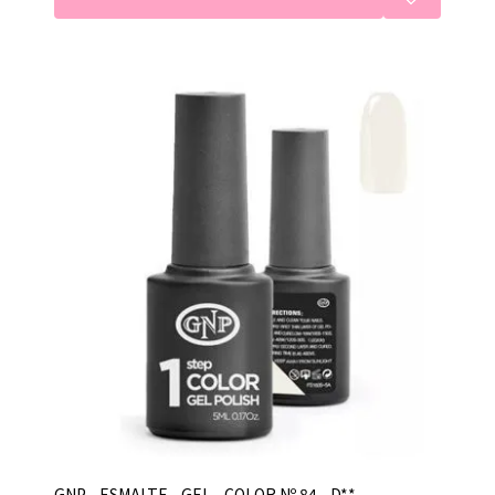
GNP - ESMALTE - GEL - COLOR Nº 84 - D**