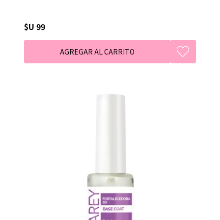
$U 99