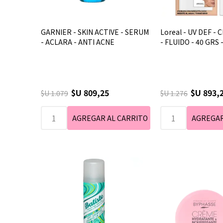
GARNIER - SKIN ACTIVE - SERUM
Loreal - UV DEF - 
- ACLARA - ANTI ACNE
- FLUIDO - 40 GRS 
$U 809,25
$U 893,
$U 1.079
$U 1.276