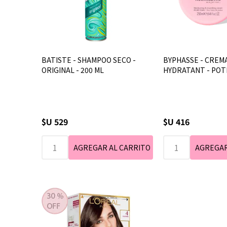
BATISTE - SHAMPOO SECO -
BYPHASSE - CREMA
ORIGINAL - 200 ML
HYDRATANT - POTE
$U 529
$U 416