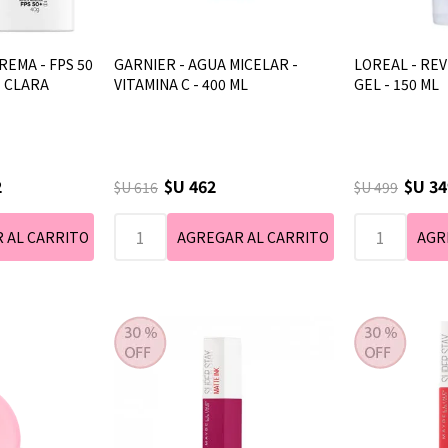
CREMA - FPS 50
GARNIER - AGUA MICELAR -
LOREAL - REVI
- CLARA
VITAMINA C - 400 ML
GEL - 150 ML
2
$U 462
$U 34
$U 616
$U 499