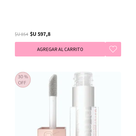
$U 597,8
$U 854