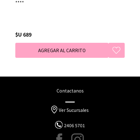
****
$U 689
Contactanos
Ver Sucursales
2406 5701