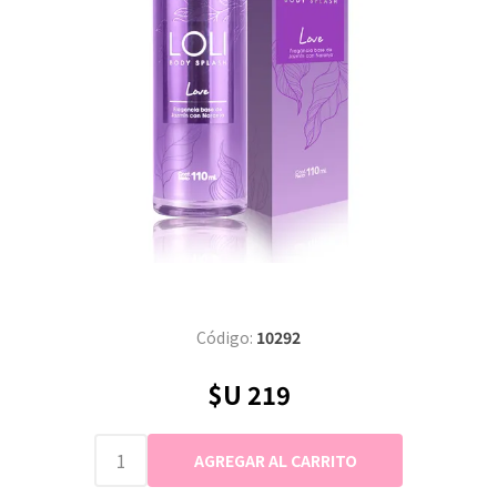
Código:
10292
$U 219